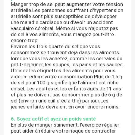
Manger trop de sel peut augmenter votre tension
artérielle.Les personnes souffrant d'hypertension
Consommables dentaires
artérielle sont plus susceptibles de développer
une maladie cardiaque ou d'avoir un accident
vasculaire cérébral. Même si vous n'ajoutez pas
Emballage stérile médical
de sel à vos aliments, vous mangez peut-être
encore trop.
Environ les trois quarts du sel que vous
consommez se trouvent déjà dans les aliments
Bande d'essai d'IVD
lorsque vous les achetez, comme les céréales du
petit-déjeuner, les soupes, les pains et les sauces.
Utilisez les étiquettes des aliments pour vous
Consommables médicaux
aider à réduire votre consommation.Plus de 1,5 g
de sel pour 100 g signifie que l'aliment est riche
en sel. Les adultes et les enfants âgés de 11 ans
et plus ne doivent pas consommer plus de 6 g de
sel (environ une cuillerée à thé) par jour.Les
jeunes enfants devraient en avoir encore moins.
6. Soyez actif et ayez un poids santé
En plus de manger sainement, l'exercice régulier
peut aider à réduire votre risque de contracter