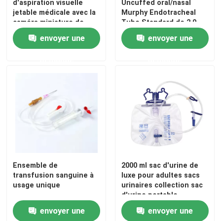
d'aspiration visuelle
Uncuffed oral/nasal
jetable médicale avec la
Murphy Endotracheal
caméra miniature de
Tube Standard de 2.0-
contrôle continu
10.0mm
envoyer une
envoyer une
demande
demande
Ensemble de
2000 ml sac d'urine de
transfusion sanguine à
luxe pour adultes sacs
usage unique
urinaires collection sac
d'urine portable
envoyer une
envoyer une