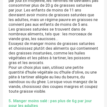
par jour.En moyenne, les femmes ne devraient pas
consommer plus de 20 g de graisses saturées
par jour. Les enfants de moins de 11 ans
Masque à oxygène portatif
devraient avoir moins de graisses saturées que
les adultes, mais un régime pauvre en graisses ne
convient pas aux enfants de moins de 5 ans.
Cathéter d'anesthésie
Les graisses saturées se trouvent dans de
nombreux aliments, tels que : les morceaux de
viande gras, les saucisses...
Seringue stérile jetable
Essayez de manger moins de graisses saturées
et choisissez plutôt des aliments qui contiennent
des graisses insaturées, comme les huiles
végétales et les pâtes à tartiner, les poissons
Ensemble de transfusion d'infusion
gras et les avocats.
Pour un choix plus sain, utilisez une petite
quantité d'huile végétale ou d'huile d'olive, ou une
Cathéter enduit de silicone
pâte à tartiner allégée au lieu du beurre, du
saindoux ou du ghee. Lorsque vous mangez de la
viande, choisissez des coupes maigres et coupez
Bandage d'habillage chirurgical
toute graisse visible.
5. Manger moins salé : pas plus de 6g par jour
Gauze Cotton Swab
pour les adultes