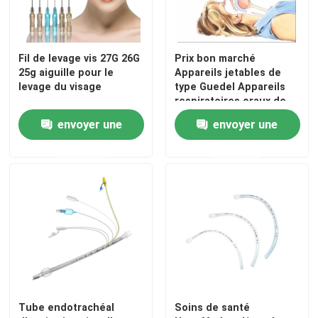
Fil de levage vis 27G 26G
Prix bon marché
25g aiguille pour le
Appareils jetables de
levage du visage
type Guedel Appareils
respiratoires oraux de
différentes tailles
envoyer une
envoyer une
Appareils respiratoires
oropharynges
demande
demande
Tube endotrachéal
Soins de santé