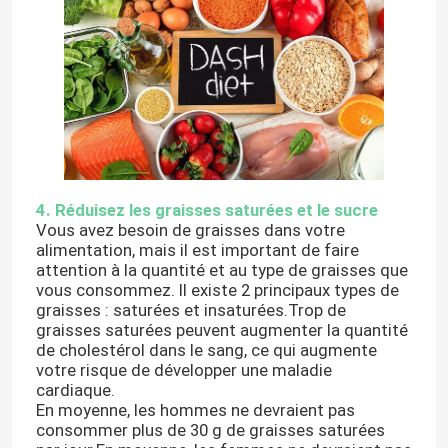
À propos de nous
Visite de l'usine
Contrôle de la qualité
4. Réduisez les graisses saturées et le sucre
Vous avez besoin de graisses dans votre
Nous contacter
alimentation, mais il est important de faire
attention à la quantité et au type de graisses que
vous consommez. Il existe 2 principaux types de
graisses : saturées et insaturées.Trop de
Nouvelles
graisses saturées peuvent augmenter la quantité
de cholestérol dans le sang, ce qui augmente
votre risque de développer une maladie
Masque à oxygène médical
cardiaque.
En moyenne, les hommes ne devraient pas
consommer plus de 30 g de graisses saturées
Masque à oxygène de Venturi