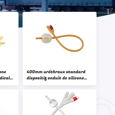
gne
cone
400mm uréthraux standard
dical
dispositif enduit de silicone
FR
d'urologie de cathéter de 2
manières