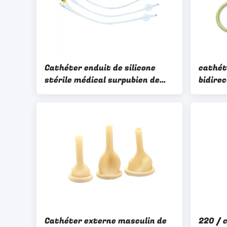
Cathéter enduit de silicone
cathét
stérile médical surpubien de
bidirec
ballon de Foley de cathéter de 2
silicon
manières
de cat
Cathéter externe masculin de
220 / 