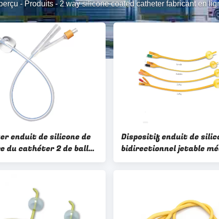
perçu
-
Produits
-
2 way silicone coated catheter fabricant en li
er enduit de silicone de
Dispositif enduit de sili
e du cathéter 2 de ballon
bidirectionnel jetable mé
y pour l'hôpital
d'urologie du cathéter 6