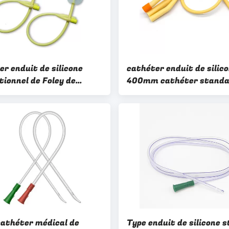
er enduit de silicone
cathéter enduit de silic
tionnel de Foley de
400mm cathéter standa
e de cathéter de ballon
trois voies urinaire de Fo
héter de Tiemann
latex de 3 lumens
cathéter médical de
Type enduit de silicone s