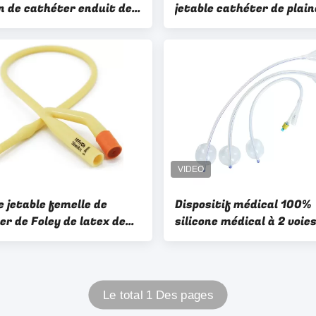
n de cathéter enduit de
jetable cathéter de plain
ne de 400mm avec les
cathéter de PVC d'aspira
ormaux
connecteur
e jetable femelle de
Dispositif médical 100%
er de Foley de latex de
silicone médical à 2 voies
 du silicone 2 de
voies Tubes urinaires Ca
er de Foley
silicone Foley
Le total 1 Des pages