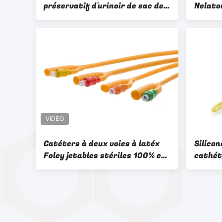
préservatif d'urinoir de sac de
Nelato
latex enduit de silicone moyen
silico
jetable de cathéter
yeux n
Catéters à deux voies à latéx
Silicon
Foley jetables stériles 100% en
cathét
silicone revêtus de latex Foley
manière
cathét