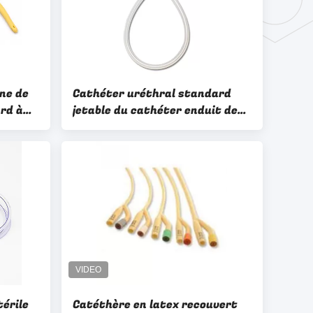
one de
Cathéter uréthral standard
rd à
jetable du cathéter enduit de
ley de
silicone médical 2/3-Way Foley
de 100%
térile
Catéthère en latex recouvert