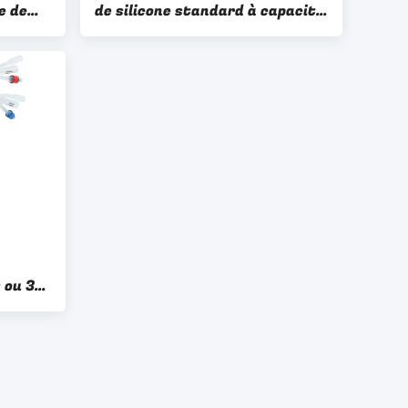
e de
de silicone standard à capacité
tion de
de ballon 30-50cc
 ou 3
téter