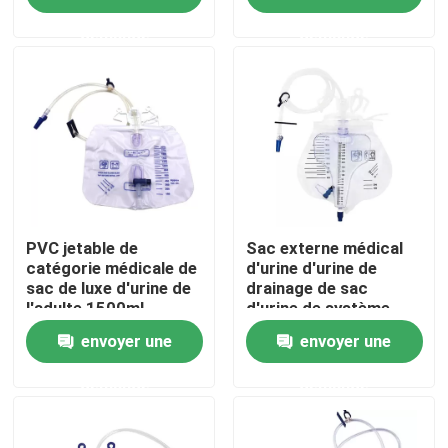
demande
demande
À propos de nous
Visite de l'usine
Contrôle de la qualité
Nous contacter
PVC jetable de
Sac externe médical
catégorie médicale de
d'urine d'urine de
sac de luxe d'urine de
drainage de sac
l'adulte 1500ml
d'urine de système
Nouvelles
2000ml
jetable médical de
envoyer une
envoyer une
mètre
Masque à oxygène médical
demande
demande
Masque à oxygène de Venturi