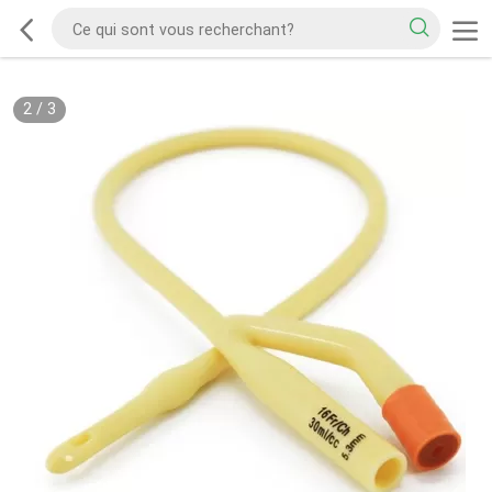
2
/
3