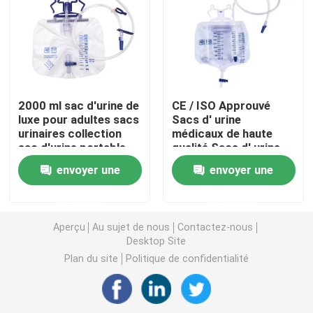
Masque à oxygène portatif
Cathéter d'anesthésie
2000 ml sac d'urine de
CE / ISO Approuvé
luxe pour adultes sacs
Sacs d' urine
Seringue stérile jetable
urinaires collection
médicaux de haute
sac d'urine portable
qualité Sacs d' urine
jetables Sacs de
Ensemble de transfusion d'infusion
envoyer une
envoyer une
collecte d' urine
demande
demande
Cathéter enduit de silicone
Aperçu
Au sujet de nous
Contactez-nous
Desktop Site
Bandage d'habillage chirurgical
Plan du site
Politique de confidentialité
Gauze Cotton Swab