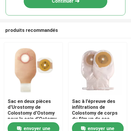
Continuer
produits recommandés
À la maison
Sac en deux pièces
Sac à l'épreuve des
d'Urostomy de
infiltrations de
Produits
Colostomy d'Ostomy
Colostomy de corps
pour le soin d'Ostomy
du film un de sac
jetable en un seul
envoyer une
envoyer une
Vidéos
morceau d'Ostomy