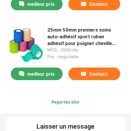
meilleur prix
Contact
25mm 50mm premiers soins
auto-adhésif sport ruban
adhésif pour poignet cheville
couleur auto-adhésif bandeau
MOQ：5000rolls
rouleau
Prix：negotiable
meilleur prix
Contact
Regardez plus
Laisser un message