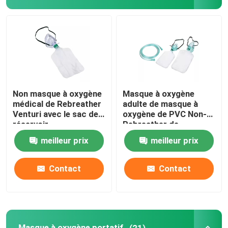
Masque à oxygène portatif
Cathéter d'anesthésie
Seringue stérile jetable
Non masque à oxygène
Masque à oxygène
médical de Rebreather
adulte de masque à
Venturi avec le sac de
oxygène de PVC Non-
Ensemble de transfusion d'infusion
réservoir
Rebreather de
catégorie médicale
meilleur prix
meilleur prix
Cathéter enduit de silicone
Contact
Contact
Bandage d'habillage chirurgical
Gauze Cotton Swab
Masque à oxygène portatif
(21)