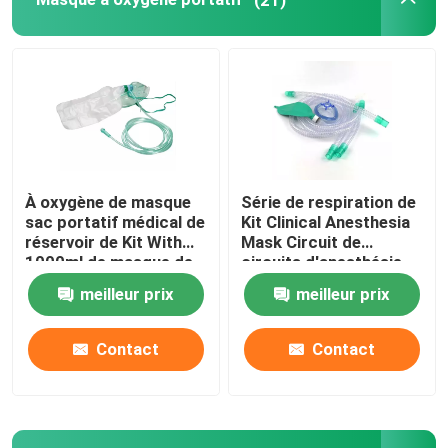
Consommables dentaires
Emballage stérile médical
Bande d'essai d'IVD
À oxygène de masque
Série de respiration de
sac portatif médical de
Kit Clinical Anesthesia
Consommables médicaux
réservoir de Kit With
Mask Circuit de
1000ml de masque de
circuits d'anesthésie
Rebreathing non
jetable
meilleur prix
meilleur prix
Contact
Contact