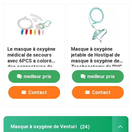
À propos de nous
Visite de l'usine
Le masque à oxygène
Masque à oxygène
Contrôle de la qualité
médical de secours
jetable de Hostipal de
avec 6PCS a coloré
masque à oxygène de
des connecteurs de
Tracheostomy de PVC
Venturi
de catégorie médicale
Nous contacter
meilleur prix
meilleur prix
Nouvelles
Contact
Contact
Masque à oxygène médical
Masque à oxygène de Venturi
(24)
Masque à oxygène de Venturi