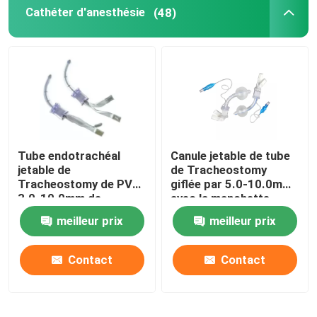
Cathéter d'anesthésie
(48)
Tube endotrachéal
Canule jetable de tube
jetable de
de Tracheostomy
Tracheostomy de PVC
giflée par 5.0-10.0mm
3.0-10.0mm de
avec la manchette
cathéter d'anesthésie
meilleur prix
meilleur prix
Contact
Contact