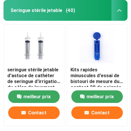
Seringue stérile jetable
(40)
seringue stérile jetable
Kits rapides
d'astuce de cathéter
minuscules d'essai de
de seringue d'irrigation
bistouri de mesure du
du côlon de lavement
contact 28 de poignée
de seringue de 20ml
en plastique bleue
meilleur prix
meilleur prix
50ml 60ml
jetable de torsion
Contact
Contact