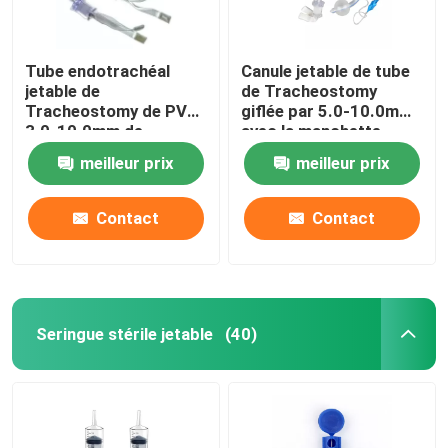
Tube endotrachéal
Canule jetable de tube
jetable de
de Tracheostomy
Tracheostomy de PVC
giflée par 5.0-10.0mm
3.0-10.0mm de
avec la manchette
cathéter d'anesthésie
meilleur prix
meilleur prix
Contact
Contact
Seringue stérile jetable
(40)