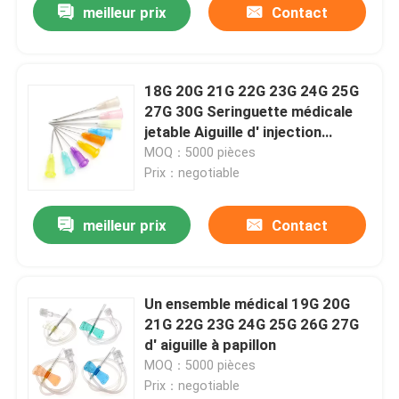
meilleur prix
Contact
18G 20G 21G 22G 23G 24G 25G
27G 30G Seringuette médicale
jetable Aiguille d' injection
hypodermique en acier
MOQ：5000 pièces
inoxydable
Prix：negotiable
meilleur prix
Contact
Un ensemble médical 19G 20G
21G 22G 23G 24G 25G 26G 27G
d' aiguille à papillon
MOQ：5000 pièces
Prix：negotiable