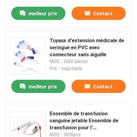
meilleur prix
Contact
Tuyaux d'extension médicale de
seringue en PVC avec
connecteur sans aiguille
MOQ：5000 pièces
Prix：negotiable
meilleur prix
Contact
À la maison
Ensemble de transfusion
Produits
sanguine jetable Ensemble de
transfusion pour l'
administration Ensemble de
Vidéos
MOQ：5000pcs