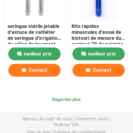
seringue stérile jetable
Kits rapides
d'astuce de cathéter
minuscules d'essai de
de seringue d'irrigation
bistouri de mesure du
du côlon de lavement
contact 28 de poignée
de seringue de 20ml
en plastique bleue
meilleur prix
meilleur prix
50ml 60ml
jetable de torsion
Contact
Contact
Regardez plus
Aperçu
Au sujet de nous
Contactez-nous
Desktop Site
Plan du site
Politique de confidentialité