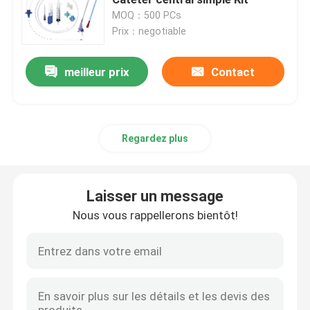
MOQ：500 PCs
Prix：negotiable
Masque à oxygène portatif
meilleur prix
Contact
Cathéter d'anesthésie
Seringue stérile jetable
Regardez plus
Ensemble de transfusion d'infusion
Laisser un message
Cathéter enduit de silicone
Nous vous rappellerons bientôt!
Bandage d'habillage chirurgical
Gauze Cotton Swab