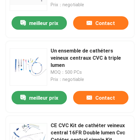
transfusion sanguine avec filtre
Prix：negotiable
À propos de nous
meilleur prix
Contact
Visite de l'usine
Un ensemble de cathéters
Contrôle de la qualité
veineux centraux CVC à triple
lumen
MOQ：500 PCs
Nous contacter
Prix：negotiable
Nouvelles
meilleur prix
Contact
Masque à oxygène médical
CE CVC Kit de cathéter veineux
central 16FR Double lumen Cvc
Masque à oxygène de Venturi
Catéter central simple Kit