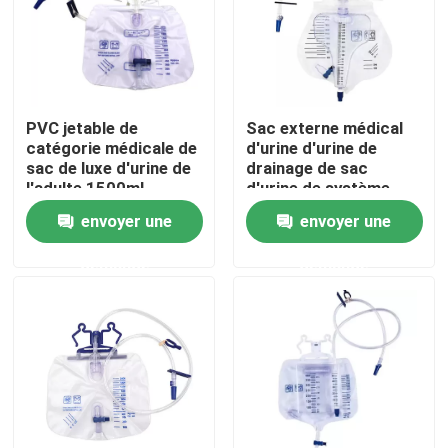
À propos de nous
Visite de l'usine
PVC jetable de
Sac externe médical
catégorie médicale de
d'urine d'urine de
sac de luxe d'urine de
drainage de sac
Contrôle de la qualité
l'adulte 1500ml
d'urine de système
2000ml
jetable médical de
envoyer une
envoyer une
mètre
Nous contacter
demande
demande
Nouvelles
Masque à oxygène médical
Masque à oxygène de Venturi