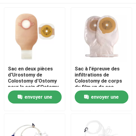
Sac en deux pièces
Sac à l'épreuve des
d'Urostomy de
infiltrations de
Colostomy d'Ostomy
Colostomy de corps
pour le soin d'Ostomy
du film un de sac
jetable en un seul
À la maison
envoyer une
envoyer une
morceau d'Ostomy
demande
demande
Produits
Vidéos