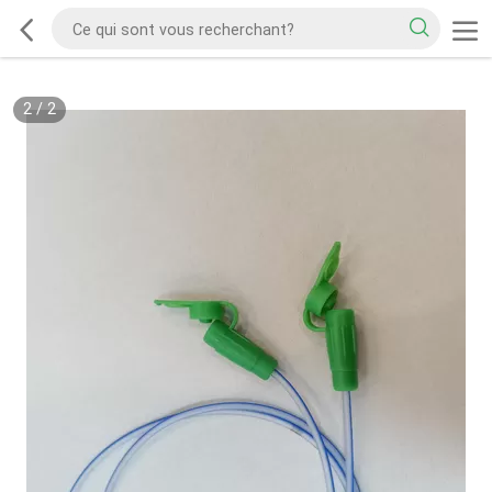
2
/
2