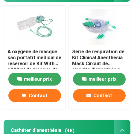
Masque à oxygène portatif
Cathéter d'anesthésie
À oxygène de masque
Série de respiration de
Seringue stérile jetable
sac portatif médical de
Kit Clinical Anesthesia
réservoir de Kit With
Mask Circuit de
1000ml de masque de
circuits d'anesthésie
Ensemble de transfusion d'infusion
Rebreathing non
jetable
meilleur prix
meilleur prix
Cathéter enduit de silicone
Contact
Contact
Bandage d'habillage chirurgical
Gauze Cotton Swab
Cathéter d'anesthésie
(48)