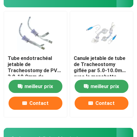
Consommables dentaires
Emballage stérile médical
Bande d'essai d'IVD
Tube endotrachéal
Canule jetable de tube
jetable de
de Tracheostomy
Tracheostomy de PVC
giflée par 5.0-10.0mm
Consommables médicaux
3.0-10.0mm de
avec la manchette
cathéter d'anesthésie
meilleur prix
meilleur prix
Contact
Contact