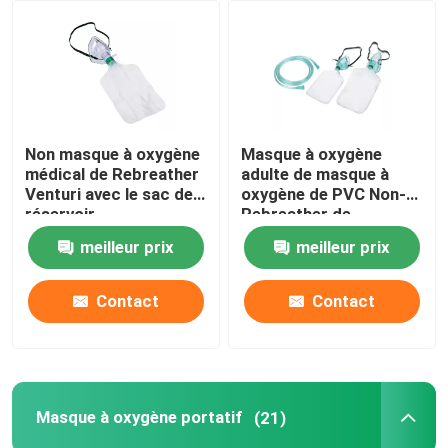
À propos de nous
Visite de l'usine
Non masque à oxygène
Masque à oxygène
médical de Rebreather
adulte de masque à
Contrôle de la qualité
Venturi avec le sac de
oxygène de PVC Non-
réservoir
Rebreather de
catégorie médicale
meilleur prix
meilleur prix
Nous contacter
Contact
Contact
Nouvelles
Masque à oxygène médical
Masque à oxygène portatif
(21)
Masque à oxygène de Venturi