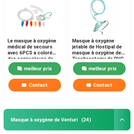
Le masque à oxygène
Masque à oxygène
médical de secours
jetable de Hostipal de
avec 6PCS a coloré
masque à oxygène de
des connecteurs de
Tracheostomy de PVC
Venturi
de catégorie médicale
meilleur prix
meilleur prix
Contact
Contact
À la maison
Produits
Masque à oxygène de Venturi
(24)
Vidéos