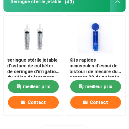
Seringue stérile jetable
(40)
seringue stérile jetable
Kits rapides
d'astuce de cathéter
minuscules d'essai de
de seringue d'irrigation
bistouri de mesure du
du côlon de lavement
contact 28 de poignée
de seringue de 20ml
en plastique bleue
meilleur prix
meilleur prix
50ml 60ml
jetable de torsion
Contact
Contact