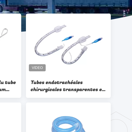
e
du tube
Tubes endotrachéales
ium
chirurgicales transparentes et
lisses de haute qualité non
toxiques avec connecteur
standard de 15 mm