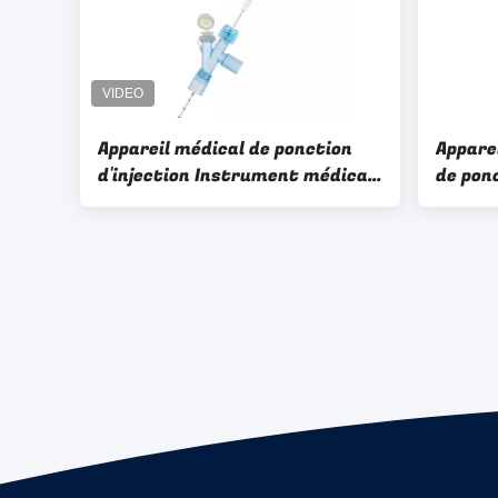
Appareil médical de ponction
Apparei
d'injection Instrument médical
de pon
5fr 7fr 9fr Hôpital chirurgicale
médical
chirur