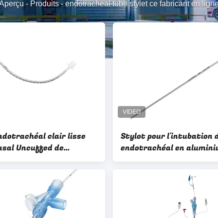
Aperçu
-
Produits
-
endotracheal tube stylet ce fabricant en lign
dotrachéal clair lisse
Stylot pour l'intubation 
asal Uncuffed de
endotrachéal en alumin
er renforcé d'anesthésie
malléable à usage unique