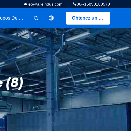
leo@aileindus.com
86--15890169579
A Propos De Nous
Obtenez un devis
描述
 (8)