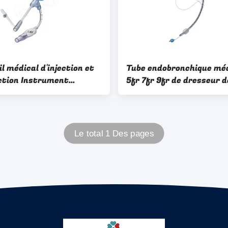
l médical d'injection et
Tube endobronchique mé
ction Instrument
5fr 7fr 9fr de dresseur d
 5fr 7fr 9fr Hôpital
cathéter à usage unique
gicale
d'anesthésie
Le total 1 Des pages