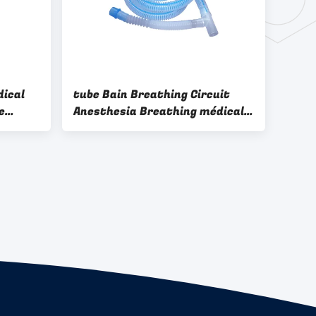
dical
tube Bain Breathing Circuit
e
Anesthesia Breathing médical
Bain Circuit de 1.5m