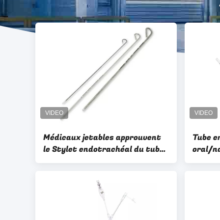
Médicaux jetables approuvent
Tube en
le Stylet endotrachéal du tube
oral/n
6.0Fr avec la certification de la
cathét
CE/OIN